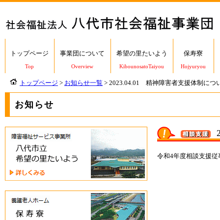
トップページ
事業団について
希望の里たいよう
保寿寮
Top
Overview
KibounosatoTaiyou
Hojyuryou
トップページ
>
お知らせ一覧
> 2023.04.01 精神障害者支援体制につ
お知らせ
八
代
市
令和4年度相談支援
立
希
望
の
保
里
寿
た
寮
い