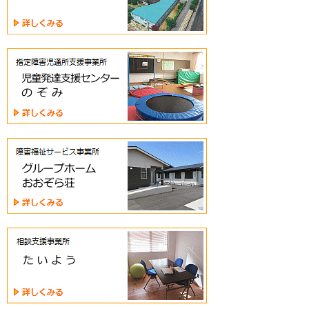
よ
う
児
童
発
達
支
援
セ
グ
ン
ル
タ
ー
ー
プ
の
ホ
ぞ
ー
み
ム
相
あ
談
お
支
ぞ
援
ら
事
荘
業